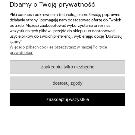
Dbamy o Twoją prywatność
Informacje
Pliki cookies i pokrewne im technologie umożliwiają poprawne
działanie strony i pomagają nam dostosować ofertę do Twoich
potrzeb. Możesz zaakceptować wykorzystanie przez nas
O nas
wszystkich tych plików i przejść do sklepu lub dostosować
użycie plików do swoich preferencji, wybierając opcję "Dostosuj
zgody".
pokaż pełną wersję strony
Więcej o plikach cookies przeczytasz w naszej Polityce
Sklep internetowy Shoper.pl
prywatności.
zaakceptuj tylko niezbędne
dostosuj zgody
zaakceptuj wszystkie