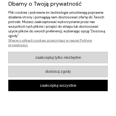
Dbamy o Twoją prywatność
Informacje
Pliki cookies i pokrewne im technologie umożliwiają poprawne
działanie strony i pomagają nam dostosować ofertę do Twoich
potrzeb. Możesz zaakceptować wykorzystanie przez nas
O nas
wszystkich tych plików i przejść do sklepu lub dostosować
użycie plików do swoich preferencji, wybierając opcję "Dostosuj
zgody".
pokaż pełną wersję strony
Więcej o plikach cookies przeczytasz w naszej Polityce
Sklep internetowy Shoper.pl
prywatności.
zaakceptuj tylko niezbędne
dostosuj zgody
zaakceptuj wszystkie