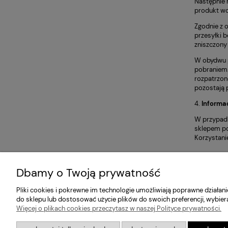
Następnie 
produkt wo
Zgodnie z 
przesyłki 
zniszczony
W obydwu p
pobraniem.
rozpatrzon
pozostają p
4.
Informa
W przypadk
sklepem p
Korzystani
Dbamy o Twoją prywatność
Pliki cookies i pokrewne im technologie umożliwiają poprawne działa
do sklepu lub dostosować użycie plików do swoich preferencji, wybier
Więcej o plikach cookies przeczytasz w naszej Polityce prywatności.
Pomoc
Moje konto