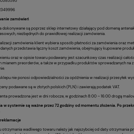
30385595
82349996
anie zamówień
 dokonywane są poprzez sklep internetowy działający pod domeną antenakr
esowych, niezbędnych do prawidłowej realizacji zamówienia.
alizacji zamówienia klient wybiera sposób płatności za zamówienia oraz m
danych przedstawia łączny koszt zamówienia, obejmujący kupowane produkt
ieniu oraz w opisie towaru podawany jest szacunkowy czas realizacji cał
h mianem preorderów, a także w przypadku produktów sprowadzanych na zamó
ie.
 sklepu nie ponosi odpowiedzialności za opóźnienia w realizacji przesyłek
ceny podawane są w złotych polskich (PLN) i zawierają podatek VAT.
ienta prowadzona jest w dni robocze, w godzinach 8:00 – 16:00 drogą mailow
a w systemie są ważne przez 72 godziny od momentu złożenia. Po przek
.
 reklamacje
otrzymania wadliwego towaru należy jak najszybciej od daty otrzymania pr