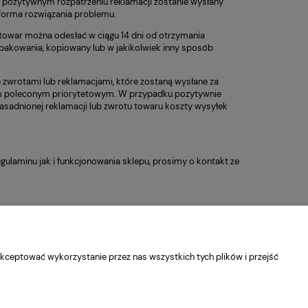
o pozytywnym rozpatrzeniu reklamacji zostanie wysłany
 forma rozwiązania problemu.
owar można odesłać w ciągu 14 dni od otrzymania
 opakowania, kopiowany lub w jakikolwiek inny sposób
zwrotami lub reklamacjami, które zostaną wysłane za
tem poleconym priorytetowym. W przypadku pozytywnie
zasadnionej reklamacji lub zwrotu towaru koszty wysyłek
ulaminu jak i funkcjonowania sklepu, prosimy o kontakt ze
kceptować wykorzystanie przez nas wszystkich tych plików i przejść
O nas