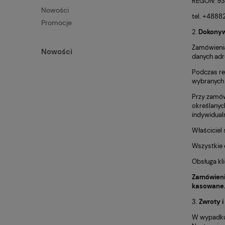
REGON: 9
Nowości
tel. +488
Promocje
2.
Dokonyw
Zamówienia
Nowości
danych adr
Podczas re
wybranych 
Przy zamów
określanyc
indywidualn
Właściciel
Wszystkie 
Obsługa kl
Zamówieni
kasowane
3.
Zwroty i
W wypadku 