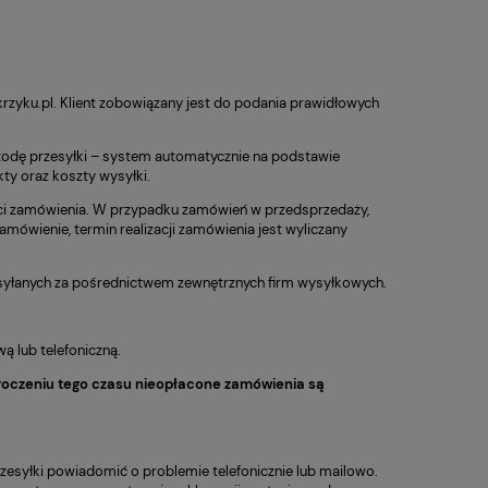
zyku.pl. Klient zobowiązany jest do podania prawidłowych
etodę przesyłki – system automatycznie na podstawie
y oraz koszty wysyłki.
ości zamówienia. W przypadku zamówień w przedsprzedaży,
wienie, termin realizacji zamówienia jest wyliczany
 wysyłanych za pośrednictwem zewnętrznych firm wysyłkowych.
ą lub telefoniczną.
roczeniu tego czasu nieopłacone zamówienia są
zesyłki powiadomić o problemie telefonicznie lub mailowo.