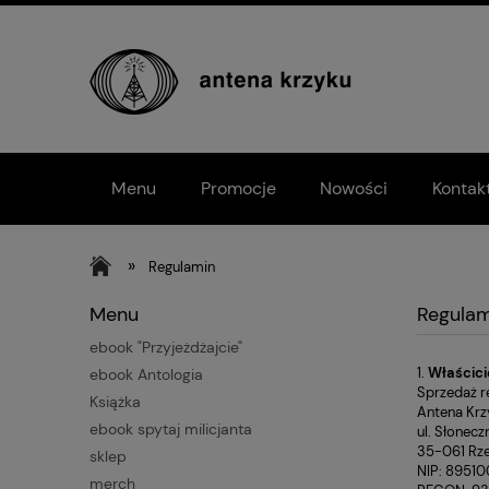
Menu
Promocje
Nowości
Kontak
»
Regulamin
Menu
Regulam
ebook "Przyjeżdżajcie"
1.
Właścici
ebook Antologia
Sprzedaż re
Książka
Antena Krz
ebook spytaj milicjanta
ul. Słonecz
35-061 Rz
sklep
NIP: 8951
merch