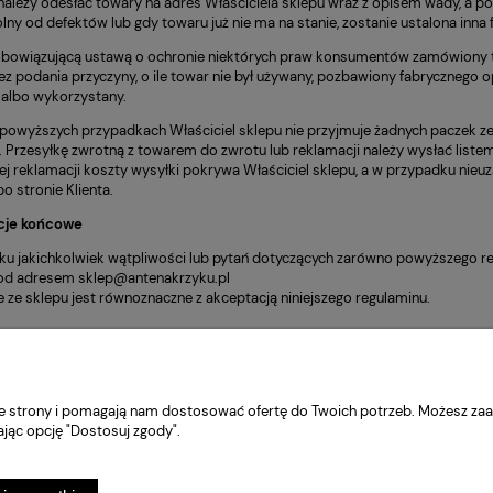
należy odesłać towary na adres Właściciela sklepu wraz z opisem wady, a p
lny od defektów lub gdy towaru już nie ma na stanie, zostanie ustalona inna
obowiązującą ustawą o ochronie niektórych praw konsumentów zamówiony t
bez podania przyczyny, o ile towar nie był używany, pozbawiony fabrycznego
 albo wykorzystany.
owyższych przypadkach Właściciel sklepu nie przyjmuje żadnych paczek ze 
 Przesyłkę zwrotną z towarem do zwrotu lub reklamacji należy wysłać lis
ej reklamacji koszty wysyłki pokrywa Właściciel sklepu, a w przypadku nieu
o stronie Klienta.
cje końcowe
u jakichkolwiek wątpliwości lub pytań dotyczących zarówno powyższego reg
od adresem sklep@antenakrzyku.pl
e ze sklepu jest równoznaczne z akceptacją niniejszego regulaminu.
nie strony i pomagają nam dostosować ofertę do Twoich potrzeb. Możesz zaa
ając opcję "Dostosuj zgody".
Informacje