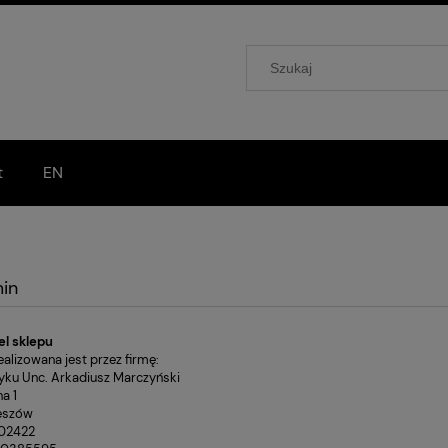
t
EN
in
el sklepu
alizowana jest przez firmę:
yku Unc. Arkadiusz Marczyński
na 1
eszów
002422