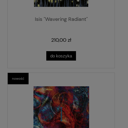
Isis "Wavering Radiant"
210,00 zł
do koszyka
nowość