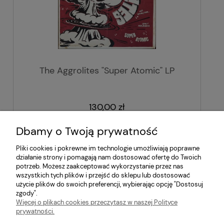
The Aggrolites "Super Atomic" LP
130,00 zł
Dbamy o Twoją prywatność
do koszyka
Pliki cookies i pokrewne im technologie umożliwiają poprawne
działanie strony i pomagają nam dostosować ofertę do Twoich
potrzeb. Możesz zaakceptować wykorzystanie przez nas
«
1
2
3
4
5
...
56
»
wszystkich tych plików i przejść do sklepu lub dostosować
użycie plików do swoich preferencji, wybierając opcję "Dostosuj
zgody".
Więcej o plikach cookies przeczytasz w naszej Polityce
prywatności.
Pomoc