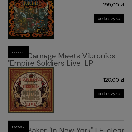
199,00 zł
do koszyka
nowość
Brain Damage Meets Vibronics
"Empire Soldiers Live" LP
120,00 zł
do koszyka
nowość
Chet Baker "In New York" LP, clear