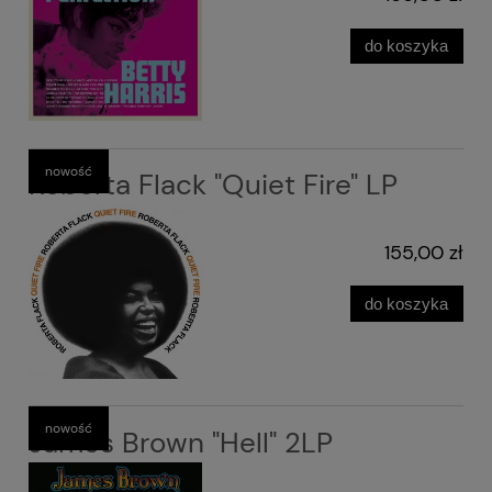
do koszyka
nowość
Roberta Flack "Quiet Fire" LP
155,00 zł
do koszyka
nowość
James Brown "Hell" 2LP