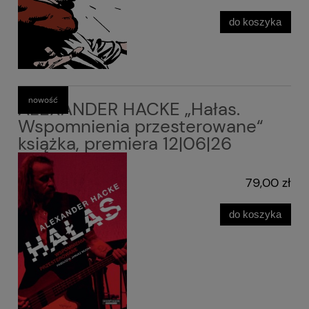
do koszyka
nowość
ALEXANDER HACKE „Hałas.
Wspomnienia przesterowane“
książka, premiera 12|06|26
79,00 zł
do koszyka