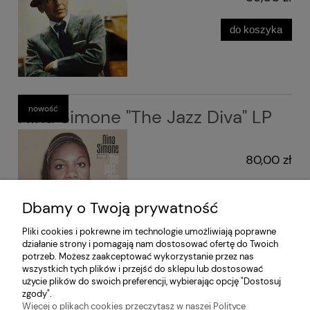
do koszyka
nowość
Nina Simone "The Jazz Diva" LP
80,00 zł
do koszyka
Dbamy o Twoją prywatność
Pliki cookies i pokrewne im technologie umożliwiają poprawne
działanie strony i pomagają nam dostosować ofertę do Twoich
potrzeb. Możesz zaakceptować wykorzystanie przez nas
«
1
2
3
4
5
...
56
»
wszystkich tych plików i przejść do sklepu lub dostosować
użycie plików do swoich preferencji, wybierając opcję "Dostosuj
zgody".
Więcej o plikach cookies przeczytasz w naszej Polityce