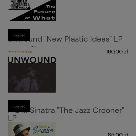
nowość
Unwound "New Plastic Ideas" LP
160,00 zł
nowość
Frank Sinatra "The Jazz Crooner"
LP
85,00 zł