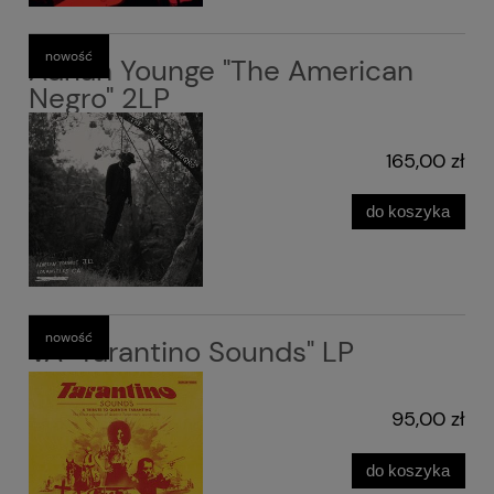
nowość
Adrian Younge "The American
Negro" 2LP
165,00 zł
do koszyka
nowość
VA "Tarantino Sounds" LP
95,00 zł
do koszyka