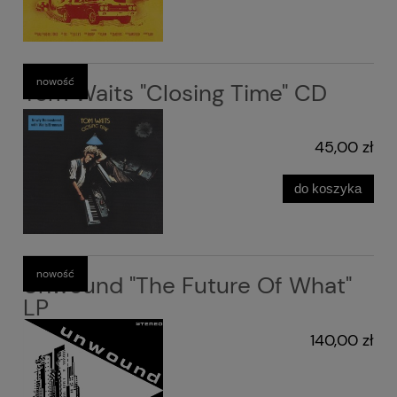
nowość
Tom Waits "Closing Time" CD
45,00 zł
do koszyka
nowość
Unwound "The Future Of What"
LP
140,00 zł