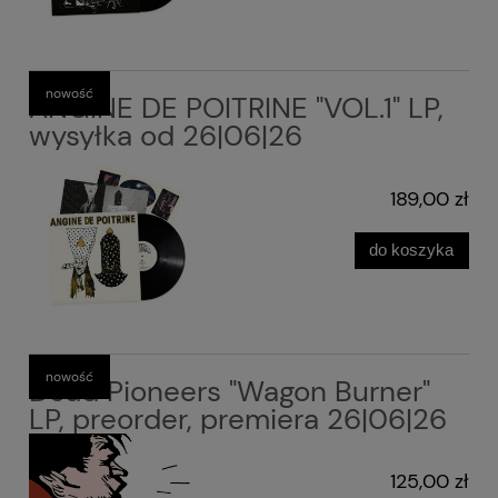
nowość
ANGINE DE POITRINE "VOL.1" LP,
wysyłka od 26|06|26
189,00 zł
do koszyka
nowość
Dead Pioneers "Wagon Burner"
LP, preorder, premiera 26|06|26
125,00 zł