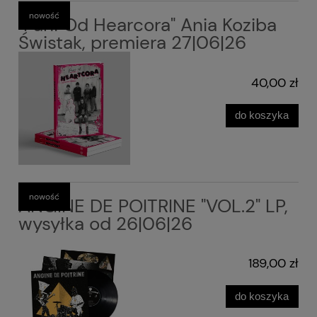
nowość
"Pani Od Hearcora" Ania Koziba
Świstak, premiera 27|06|26
40,00 zł
do koszyka
nowość
ANGINE DE POITRINE "VOL.2" LP,
wysyłka od 26|06|26
189,00 zł
do koszyka