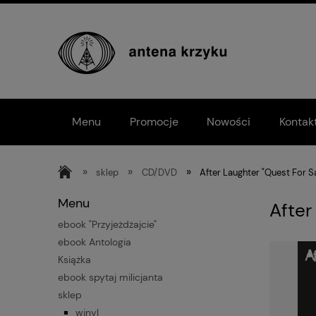
Menu
Promocje
Nowości
Kontak
»
»
»
sklep
CD/DVD
After Laughter "Quest For S
Menu
After
ebook "Przyjeżdżajcie"
ebook Antologia
Książka
ebook spytaj milicjanta
sklep
winyl