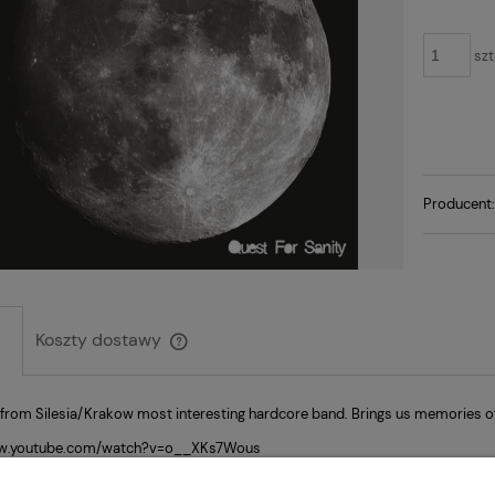
szt
Producent
Koszty dostawy
Cena nie zawiera ewentualnych kosztów
from Silesia/Krakow most interesting hardcore band. Brings us memories of
płatności
ww.youtube.com/watch?v=o__XKs7Wous