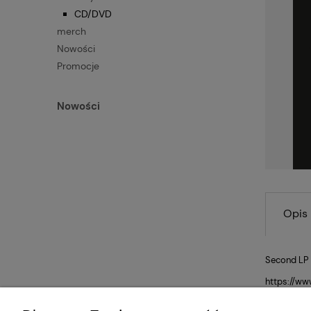
CD/DVD
merch
Nowości
Promocje
Nowości
Opis
Second LP 
https://w