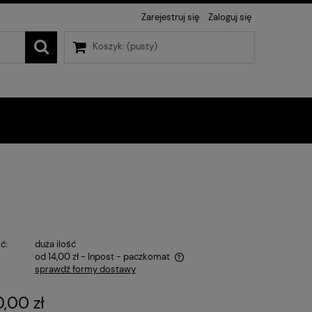
Zarejestruj się
Zaloguj się
Koszyk:
(pusty)
ć:
duża ilość
od 14,00 zł
- Inpost - paczkomat
sprawdź formy dostawy
ena nie zawiera ewentualnych kosztów
,00 zł
łatności