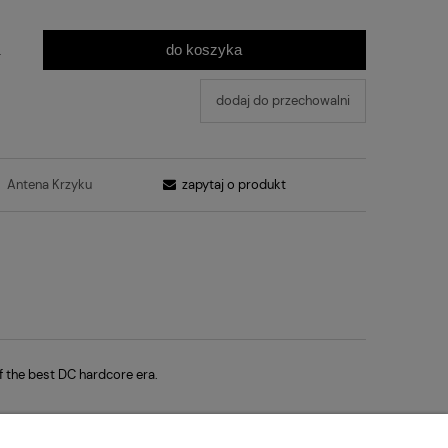
do koszyka
.
dodaj do przechowalni
:
Antena Krzyku
zapytaj o produkt
 the best DC hardcore era.