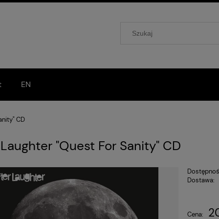
t
EN
anity" CD
 Laughter "Quest For Sanity" CD
Dostępnoś
Dostawa:
C
20
p
Cena: