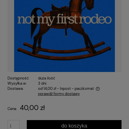
Dostępność:
duża ilość
Wysyłka w:
3 dni
Dostawa:
od 14,00 zł
- Inpost - paczkomat
sprawdź formy dostawy
Cena nie zawiera ewentualnych kosztów płatności
40,00 zł
Cena:
do koszyka