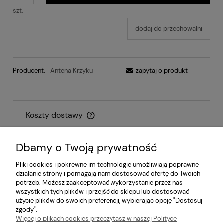
szt.
dodaj do przechowalni
Producent:
Antena Krzyku
zapytaj o produkt
Koszty dostawy
Cena nie zawiera ewentualnych kosztów płatności
Dbamy o Twoją prywatność
Inpost - paczkomat
14,00 zł
Pliki cookies i pokrewne im technologie umożliwiają poprawne
działanie strony i pomagają nam dostosować ofertę do Twoich
Inpost - kurier
17,00 zł
potrzeb. Możesz zaakceptować wykorzystanie przez nas
wszystkich tych plików i przejść do sklepu lub dostosować
Odbiór osobisty
0,00 zł
użycie plików do swoich preferencji, wybierając opcję "Dostosuj
zgody".
Więcej o plikach cookies przeczytasz w naszej Polityce