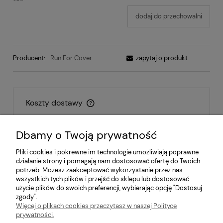
dodaj do przechowalni
Producent:
Run For Cover
zapytaj o produkt
Koszty dostawy
Cena nie zawiera ewentualnych kosztów płatności
Dbamy o Twoją prywatność
Inpost - paczkomat
14,00 zł
Pliki cookies i pokrewne im technologie umożliwiają poprawne
działanie strony i pomagają nam dostosować ofertę do Twoich
Inpost - kurier
17,00 zł
potrzeb. Możesz zaakceptować wykorzystanie przez nas
wszystkich tych plików i przejść do sklepu lub dostosować
Odbiór osobisty
0,00 zł
użycie plików do swoich preferencji, wybierając opcję "Dostosuj
zgody".
Więcej o plikach cookies przeczytasz w naszej Polityce
prywatności.