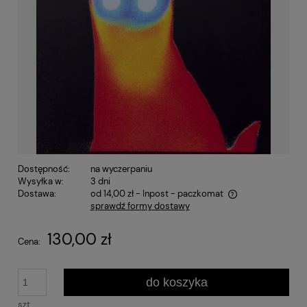
Dostępność:
na wyczerpaniu
Wysyłka w:
3 dni
Dostawa:
od 14,00 zł
- Inpost - paczkomat
sprawdź formy dostawy
Cena nie zawiera ewentualnych kosztów płatności
130,00 zł
Cena:
do koszyka
szt.