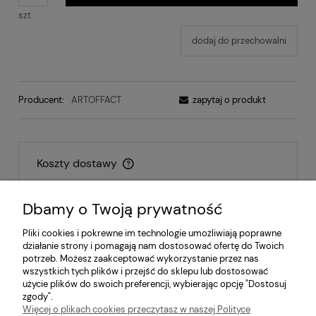
szt.
dodaj do przechowalni
Producent:
ARTOFFACT
zapytaj o produkt
Koszty dostawy
Cena nie zawiera ewentualnych kosztów płatności
Dbamy o Twoją prywatność
Inpost - paczkomat
14,00 zł
Pliki cookies i pokrewne im technologie umożliwiają poprawne
działanie strony i pomagają nam dostosować ofertę do Twoich
Inpost - kurier
17,00 zł
potrzeb. Możesz zaakceptować wykorzystanie przez nas
wszystkich tych plików i przejść do sklepu lub dostosować
Odbiór osobisty
0,00 zł
użycie plików do swoich preferencji, wybierając opcję "Dostosuj
zgody".
Więcej o plikach cookies przeczytasz w naszej Polityce