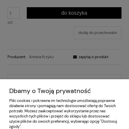
do koszyka
szt.
dodaj do przechowalni
Producent:
Antena Krzyku
zapytaj o produkt
Opis
Dbamy o Twoją prywatność
Koszty dostawy
Pliki cookies i pokrewne im technologie umożliwiają poprawne
Cena nie zawiera ewentualnych kosztów płatności
działanie strony i pomagają nam dostosować ofertę do Twoich
potrzeb. Możesz zaakceptować wykorzystanie przez nas
Dostępne rozmiary S/M, L/XL, XXL. W uwagach w zamówieniu
wszystkich tych plików i przejść do sklepu lub dostosować
zaznacz wybrany rozmiar.
użycie plików do swoich preferencji, wybierając opcję "Dostosuj
zgody".