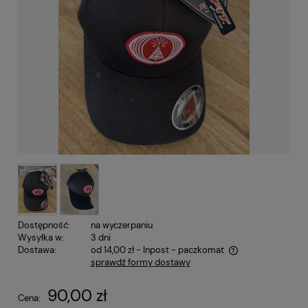
Dostępność:
na wyczerpaniu
Wysyłka w:
3 dni
Dostawa:
od 14,00 zł
- Inpost - paczkomat
sprawdź formy dostawy
Cena nie zawiera ewentualnych kosztów płatności
90,00 zł
Cena: