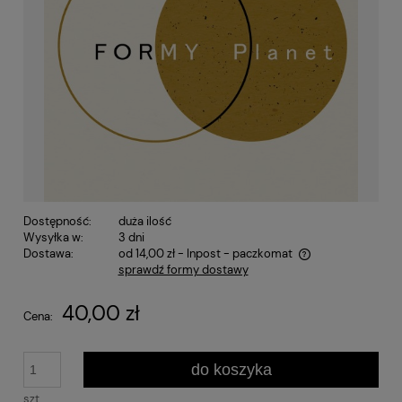
Dostępność:
duża ilość
Wysyłka w:
3 dni
Dostawa:
od 14,00 zł
- Inpost - paczkomat
sprawdź formy dostawy
Cena nie zawiera ewentualnych kosztów płatności
40,00 zł
Cena:
do koszyka
szt.