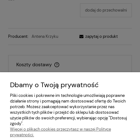
dodaj do przechowalni
Producent:
Antena Krzyku
zapytaj o produkt
Koszty dostawy
Cena nie zawiera ewentualnych kosztów płatności
Dbamy o Twoją prywatność
Inpost - paczkomat
14,00 zł
Pliki cookies i pokrewne im technologie umożliwiają poprawne
działanie strony i pomagają nam dostosować ofertę do Twoich
Inpost - kurier
17,00 zł
potrzeb. Możesz zaakceptować wykorzystanie przez nas
wszystkich tych plików i przejść do sklepu lub dostosować
Odbiór osobisty
0,00 zł
użycie plików do swoich preferencji, wybierając opcję "Dostosuj
zgody".
Więcej o plikach cookies przeczytasz w naszej Polityce
prywatności.