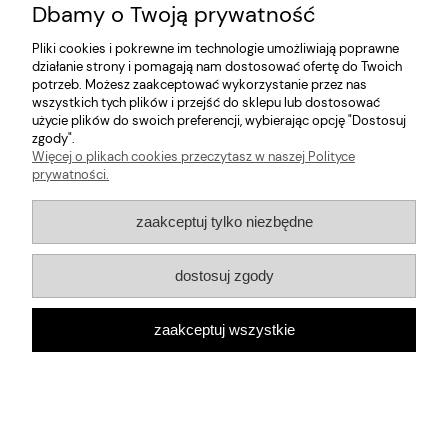
Dbamy o Twoją prywatność
Informacje
Pliki cookies i pokrewne im technologie umożliwiają poprawne
działanie strony i pomagają nam dostosować ofertę do Twoich
potrzeb. Możesz zaakceptować wykorzystanie przez nas
O nas
wszystkich tych plików i przejść do sklepu lub dostosować
użycie plików do swoich preferencji, wybierając opcję "Dostosuj
zgody".
pokaż pełną wersję strony
Więcej o plikach cookies przeczytasz w naszej Polityce
Sklep internetowy Shoper.pl
prywatności.
zaakceptuj tylko niezbędne
dostosuj zgody
zaakceptuj wszystkie