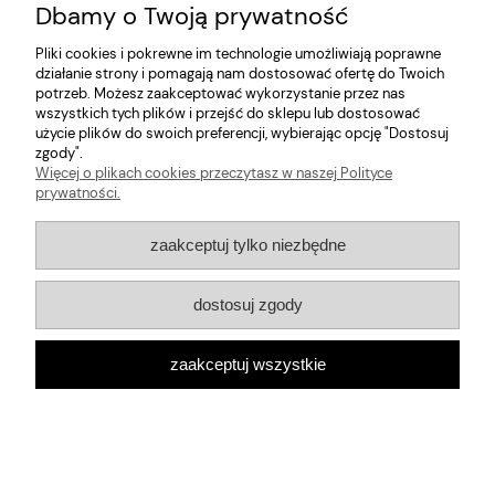
Dbamy o Twoją prywatność
Informacje
Pliki cookies i pokrewne im technologie umożliwiają poprawne
działanie strony i pomagają nam dostosować ofertę do Twoich
potrzeb. Możesz zaakceptować wykorzystanie przez nas
O nas
wszystkich tych plików i przejść do sklepu lub dostosować
użycie plików do swoich preferencji, wybierając opcję "Dostosuj
zgody".
pokaż pełną wersję strony
Więcej o plikach cookies przeczytasz w naszej Polityce
Sklep internetowy Shoper.pl
prywatności.
zaakceptuj tylko niezbędne
dostosuj zgody
zaakceptuj wszystkie