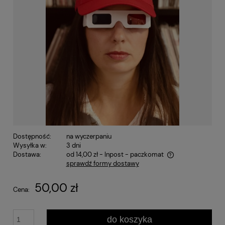
Dostępność:
na wyczerpaniu
Wysyłka w:
3 dni
Dostawa:
od 14,00 zł
- Inpost - paczkomat
sprawdź formy dostawy
Cena nie zawiera ewentualnych kosztów płatności
50,00 zł
Cena:
do koszyka