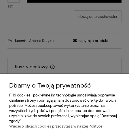
szt.
dodaj do przechowalni
Producent:
Antena Krzyku
zapytaj o produkt
Koszty dostawy
Cena nie zawiera ewentualnych kosztów płatności
Dbamy o Twoją prywatność
Inpost - paczkomat
14,00 zł
Pliki cookies i pokrewne im technologie umożliwiają poprawne
działanie strony i pomagają nam dostosować ofertę do Twoich
Inpost - kurier
17,00 zł
potrzeb. Możesz zaakceptować wykorzystanie przez nas
wszystkich tych plików i przejść do sklepu lub dostosować
Odbiór osobisty
0,00 zł
użycie plików do swoich preferencji, wybierając opcję "Dostosuj
zgody".
Więcej o plikach cookies przeczytasz w naszej Polityce