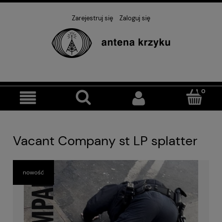
Zarejestruj się
Zaloguj się
Vacant Company st LP splatter
nowość