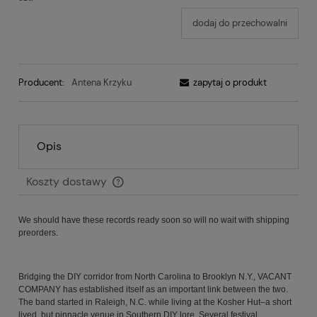
dodaj do przechowalni
Producent:
Antena Krzyku
zapytaj o produkt
Opis
Koszty dostawy
Cena nie zawiera ewentualnych kosztów płatności
We should have these records ready soon so will no wait with shipping
preorders.
Bridging the DIY corridor from North Carolina to Brooklyn N.Y., VACANT
COMPANY has established itself as an important link between the two.
The band started in Raleigh, N.C. while living at the Kosher Hut–a short
lived, but pinnacle venue in Southern DIY lore. Several festival