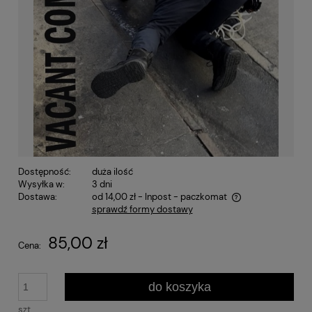
Dostępność:
duża ilość
Wysyłka w:
3 dni
Dostawa:
od 14,00 zł
- Inpost - paczkomat
sprawdź formy dostawy
Cena nie zawiera ewentualnych kosztów płatności
85,00 zł
Cena:
do koszyka
szt.