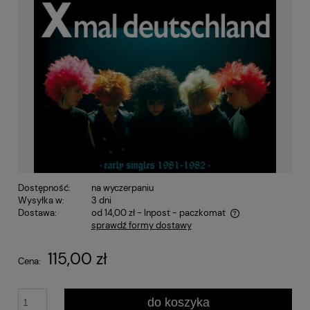
Dostępność:
na wyczerpaniu
Wysyłka w:
3 dni
Dostawa:
od 14,00 zł
- Inpost - paczkomat
sprawdź formy dostawy
Cena nie zawiera ewentualnych kosztów płatności
115,00 zł
Cena:
do koszyka