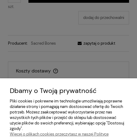
szt.
dodaj do przechowalni
Producent:
Sacred Bones
zapytaj o produkt
Koszty dostawy
Cena nie zawiera ewentualnych kosztów płatności
Dbamy o Twoją prywatność
Inpost - paczkomat
14,00 zł
Pliki cookies i pokrewne im technologie umożliwiają poprawne
działanie strony i pomagają nam dostosować ofertę do Twoich
Inpost - kurier
17,00 zł
potrzeb. Możesz zaakceptować wykorzystanie przez nas
wszystkich tych plików i przejść do sklepu lub dostosować
Odbiór osobisty
0,00 zł
użycie plików do swoich preferencji, wybierając opcję "Dostosuj
zgody".
Więcej o plikach cookies przeczytasz w naszej Polityce