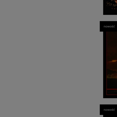
nowość
nowość