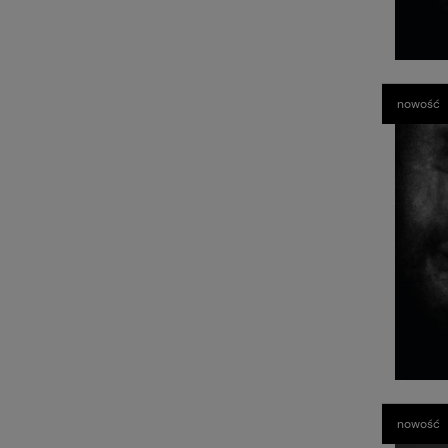
nowość
nowość