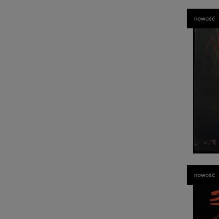
nowość
nowość