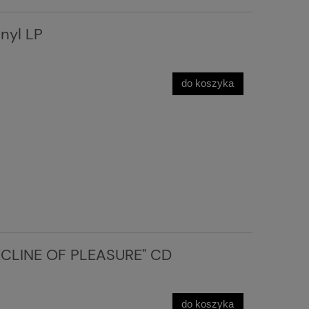
inyl LP
do koszyka
DECLINE OF PLEASURE" CD
do koszyka