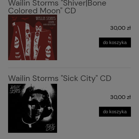
Wailin Storms "Shiver|Bone
Colored Moon" CD
30,00 zł
do koszyka
Wailin Storms "Sick City" CD
30,00 zł
do koszyka