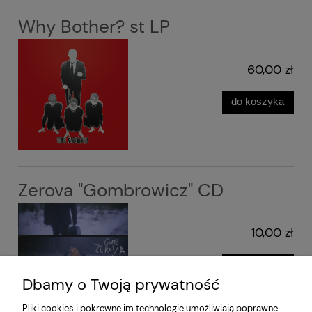
Why Bother? st LP
60,00 zł
do koszyka
Zerova "Gombrowicz" CD
10,00 zł
do koszyka
Dbamy o Twoją prywatność
Pliki cookies i pokrewne im technologie umożliwiają poprawne