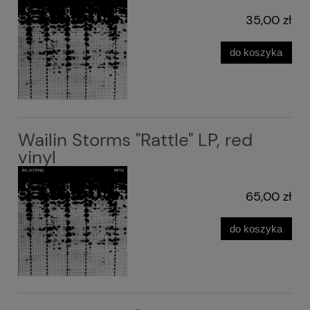
35,00 zł
do koszyka
Wailin Storms "Rattle" LP, red
vinyl
65,00 zł
do koszyka