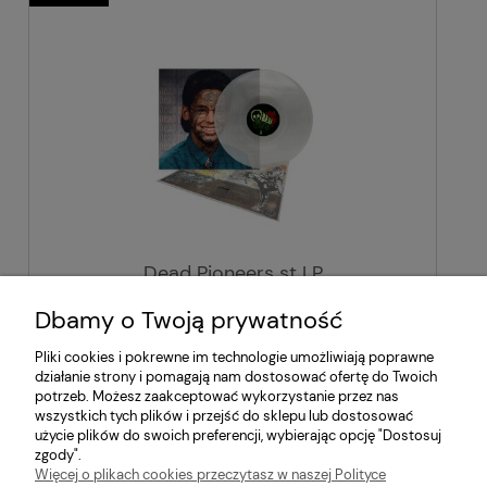
Dead Pioneers st LP
Dbamy o Twoją prywatność
140,00 zł
Pliki cookies i pokrewne im technologie umożliwiają poprawne
działanie strony i pomagają nam dostosować ofertę do Twoich
potrzeb. Możesz zaakceptować wykorzystanie przez nas
wszystkich tych plików i przejść do sklepu lub dostosować
użycie plików do swoich preferencji, wybierając opcję "Dostosuj
zgody".
Więcej o plikach cookies przeczytasz w naszej Polityce