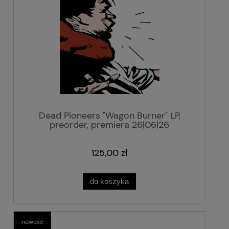
Dead Pioneers "Wagon Burner" LP,
preorder, premiera 26|06|26
125,00 zł
do koszyka
nowość